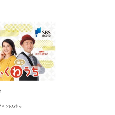
ィ
ラモンRGさん